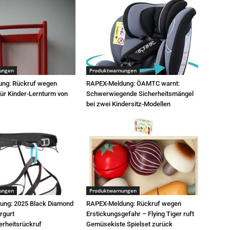
ungen
Produktwarnungen
ung: Rückruf wegen
RAPEX-Meldung: ÖAMTC warnt:
für Kinder-Lernturm von
Schwerwiegende Sicherheitsmängel
bei zwei Kindersitz-Modellen
ungen
Produktwarnungen
ung: 2025 Black Diamond
RAPEX-Meldung: Rückruf wegen
ergurt
Erstickungsgefahr – Flying Tiger ruft
erheitsrückruf
Gemüsekiste Spielset zurück