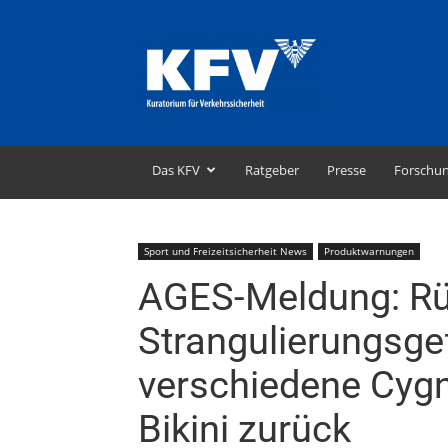
KFV
–
Kuratorium
für
Verkehrssicherheit
Das KFV
Ratgeber
Presse
Forschu
Sport und Freizeitsicherheit News
Produktwarnungen
AGES-Meldung: Rü
Strangulierungsgef
verschiedene Cy
Bikini zurück