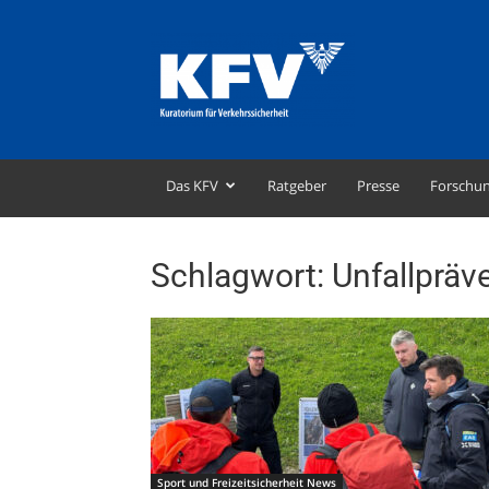
KFV
–
Kuratorium
für
Verkehrssicherheit
Das KFV
Ratgeber
Presse
Forschu
Schlagwort: Unfallpräv
Sport und Freizeitsicherheit News