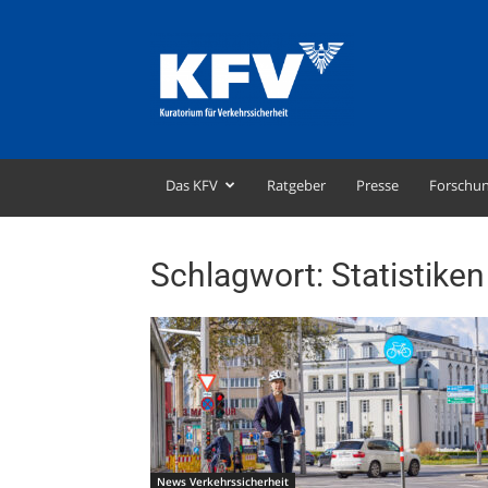
KFV
–
Kuratorium
für
Verkehrssicherheit
Das KFV
Ratgeber
Presse
Forschu
Schlagwort: Statistiken
News Verkehrssicherheit