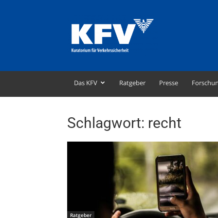
KFV
–
Kuratorium
für
Verkehrssicherheit
Das KFV
Ratgeber
Presse
Forschu
Schlagwort: recht
Ratgeber