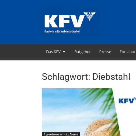
KFV
–
Kuratorium
für
Verkehrssicherheit
Das KFV
Ratgeber
Presse
Forschu
Schlagwort: Diebstahl
Eigentumsschutz News