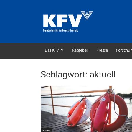
KFV
–
Kuratorium
für
Verkehrssicherheit
Das KFV
Ratgeber
Presse
Forschu
Schlagwort: aktuell
News