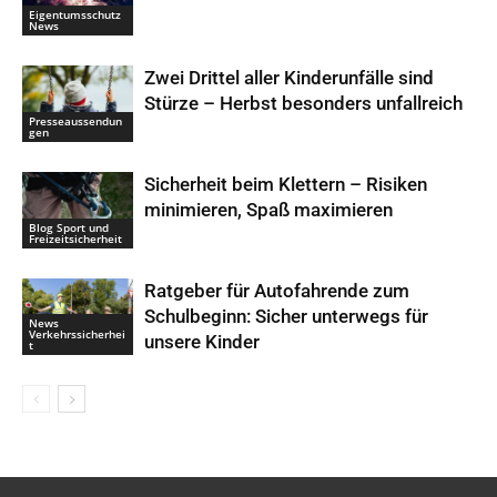
Eigentumsschutz
News
Zwei Drittel aller Kinderunfälle sind
Stürze – Herbst besonders unfallreich
Presseaussendun
gen
Sicherheit beim Klettern – Risiken
minimieren, Spaß maximieren
Blog Sport und
Freizeitsicherheit
Ratgeber für Autofahrende zum
Schulbeginn: Sicher unterwegs für
News
Verkehrssicherhei
unsere Kinder
t