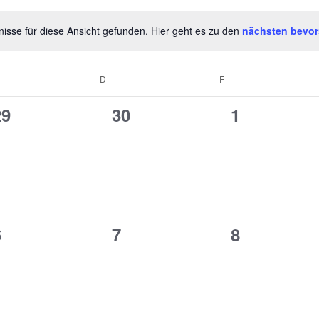
isse für diese Ansicht gefunden. Hier geht es zu den
nächsten bevor
Hinweis
D
F
0
0
0
29
30
1
n,
eranstaltungen,
Veranstaltungen,
Veranstalt
0
0
0
6
7
8
n,
eranstaltungen,
Veranstaltungen,
Veranstalt