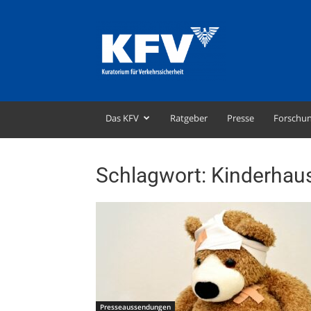
KFV
–
Kuratorium
für
Verkehrssicherheit
Das KFV
Ratgeber
Presse
Forschu
Schlagwort: Kinderhau
Presseaussendungen