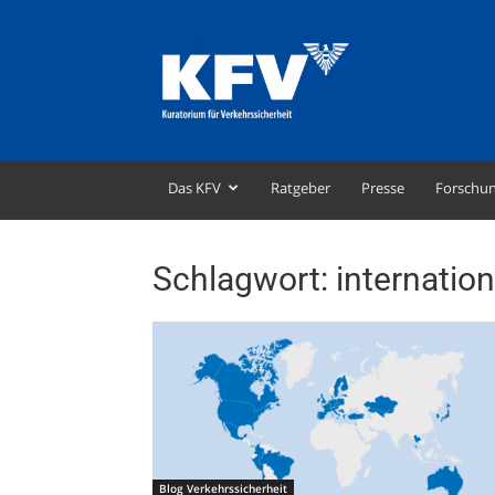
KFV
–
Kuratorium
für
Verkehrssicherheit
Das KFV
Ratgeber
Presse
Forschu
Schlagwort: internation
Blog Verkehrssicherheit