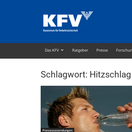
KFV
–
Kuratorium
für
Verkehrssicherheit
Das KFV
Ratgeber
Presse
Forschu
Schlagwort: Hitzschlag
Presseaussendungen