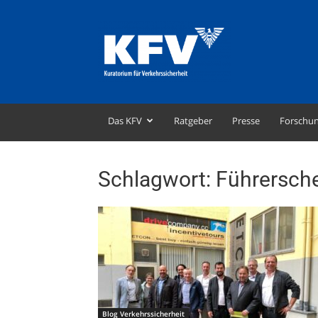
KFV
–
Kuratorium
für
Verkehrssicherheit
Das KFV
Ratgeber
Presse
Forschu
Schlagwort: Führersch
Blog Verkehrssicherheit