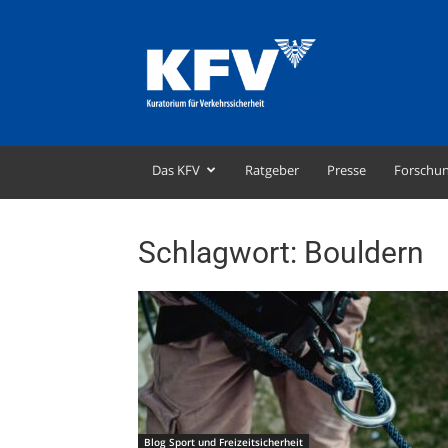
KFV
–
Kuratorium
für
Verkehrssicherheit
Das KFV
Ratgeber
Presse
Forschu
Schlagwort: Bouldern
Blog Sport und Freizeitsicherheit